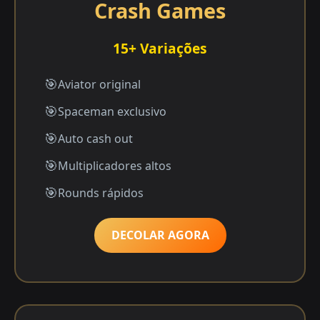
Crash Games
15+ Variações
Aviator original
Spaceman exclusivo
Auto cash out
Multiplicadores altos
Rounds rápidos
DECOLAR AGORA