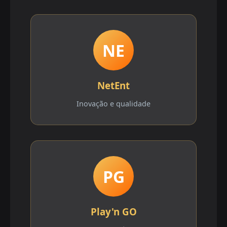
NE
NetEnt
Inovação e qualidade
PG
Play'n GO