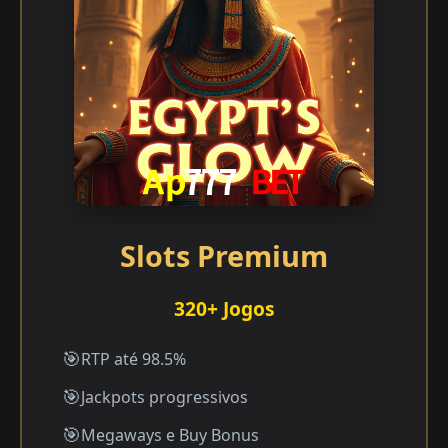
Slots Premium
320+ Jogos
RTP até 98.5%
Jackpots progressivos
Megaways e Buy Bonus