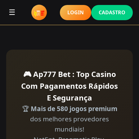
☰
LOGIN
CADASTRO
🎮 Ap777 Bet : Top Casino
Com Pagamentos Rápidos
E Segurança
🏆
Mais de 580 jogos premium
dos melhores provedores
mundiais!