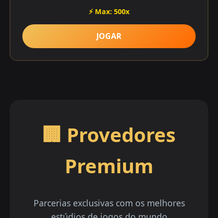
⚡ Max: 500x
JOGAR
🏢 Provedores
Premium
Parcerias exclusivas com os melhores
estúdios de jogos do mundo