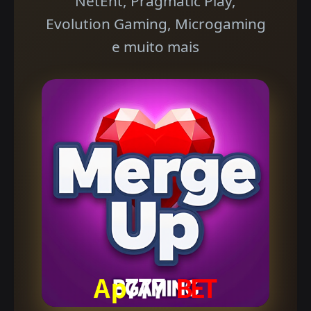
NetEnt, Pragmatic Play,
Evolution Gaming, Microgaming
e muito mais