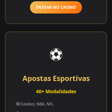
ENTRAR NO CASINO
⚽
Apostas Esportivas
40+ Modalidades
Futebol, NBA, NFL