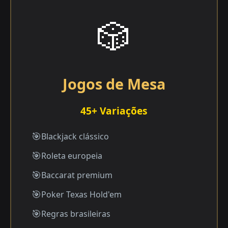
🎲
Jogos de Mesa
45+ Variações
Blackjack clássico
Roleta europeia
Baccarat premium
Poker Texas Hold'em
Regras brasileiras