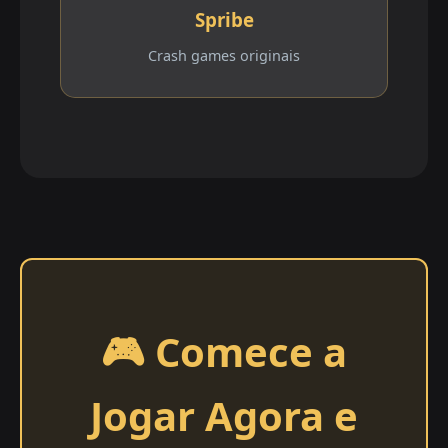
Spribe
Crash games originais
🎮 Comece a
Jogar Agora e