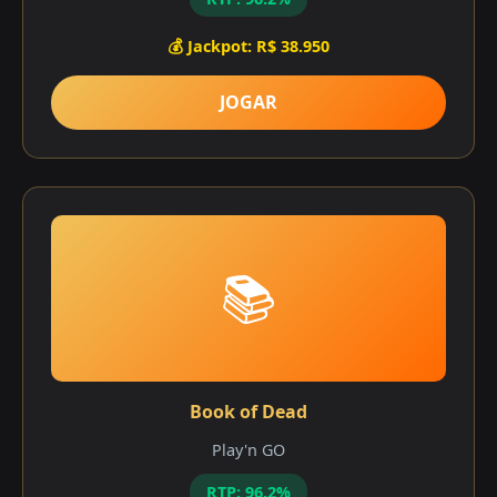
💰 Jackpot: R$ 38.950
JOGAR
📚
Book of Dead
Play'n GO
RTP: 96.2%