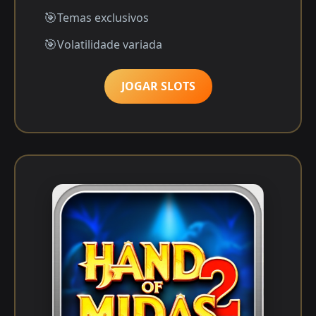
Temas exclusivos
Volatilidade variada
JOGAR SLOTS