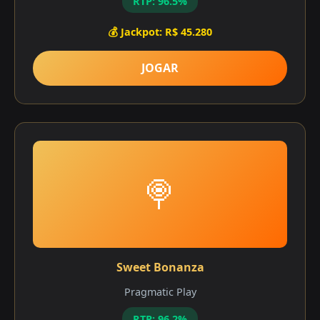
RTP: 96.5%
💰 Jackpot: R$ 45.280
JOGAR
🍭
Sweet Bonanza
Pragmatic Play
RTP: 96.2%