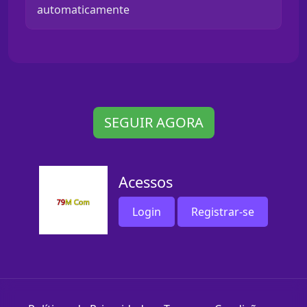
automaticamente
SEGUIR AGORA
Acessos
Login
Registrar-se