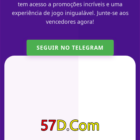
tem acesso a promoções incríveis e uma
experiência de jogo inigualável. Junte-se aos
vencedores agora!
SEGUIR NO TELEGRAM