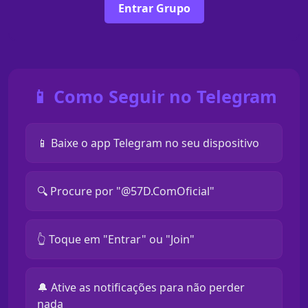
Entrar Grupo
📱 Como Seguir no Telegram
📱 Baixe o app Telegram no seu dispositivo
🔍 Procure por "@57D.ComOficial"
👆 Toque em "Entrar" ou "Join"
🔔 Ative as notificações para não perder
nada