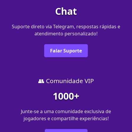
Chat
Suporte direto via Telegram, respostas rápidas e
atendimento personalizado!
Falar Suporte
👥 Comunidade VIP
1000+
Junte-se a uma comunidade exclusiva de
jogadores e compartilhe experiências!