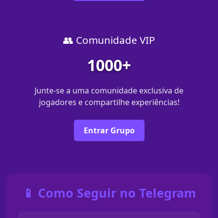
👥 Comunidade VIP
1000+
Junte-se a uma comunidade exclusiva de
jogadores e compartilhe experiências!
Entrar Grupo
📱 Como Seguir no Telegram