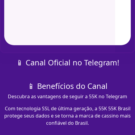
📱 Canal Oficial no Telegram!
📱 Benefícios do Canal
Descubra as vantagens de seguir a 55K no Telegram
Com tecnologia SSL de última geração, a 55K 55K Brasil
protege seus dados e se torna a marca de cassino mais
confiável do Brasil.