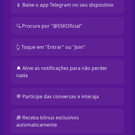
📱 Baixe o app Telegram no seu dispositivo
🔍 Procure por "@55KOficial"
👆 Toque em "Entrar" ou "Join"
🔔 Ative as notificações para não perder
nada
💬 Participe das conversas e interaja
🎁 Receba bônus exclusivos
automaticamente