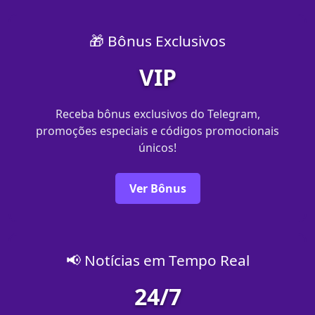
🎁 Bônus Exclusivos
VIP
Receba bônus exclusivos do Telegram,
promoções especiais e códigos promocionais
únicos!
Ver Bônus
📢 Notícias em Tempo Real
24/7